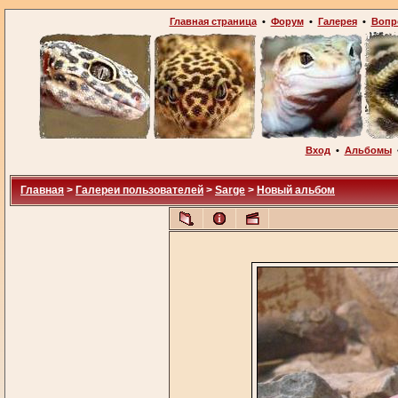
Главная страница
•
Форум
•
Галерея
•
Вопр
Вход
•
Альбомы
Главная
>
Галереи пользователей
>
Sarge
>
Новый альбом