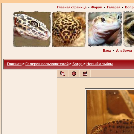
Главная страница
•
Форум
•
Галерея
•
Вопр
Вход
•
Альбомы
Главная
>
Галереи пользователей
>
Sarge
>
Новый альбом