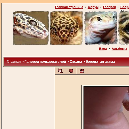
Главная страница
•
Форум
•
Галерея
•
Вопр
Вход
•
Альбомы
Главная
>
Галереи пользователей
>
Оксана
>
бородатая агама