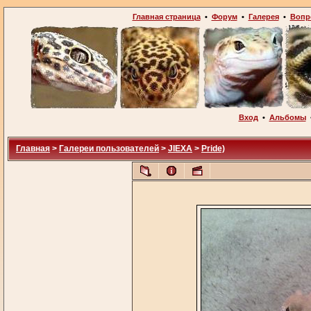
Главная страница
•
Форум
•
Галерея
•
Вопр
Вход
•
Альбомы
Главная
>
Галереи пользователей
>
JIEXA
>
Pride)