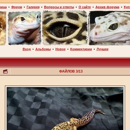
ница
•
Форум
•
Галерея
•
Вопросы и ответы
•
О сайте
•
Архив форума
•
Куп
Вход
•
Альбомы
•
Новое
•
Комментарии
•
Лучшее
ФАЙЛОВ 3/13