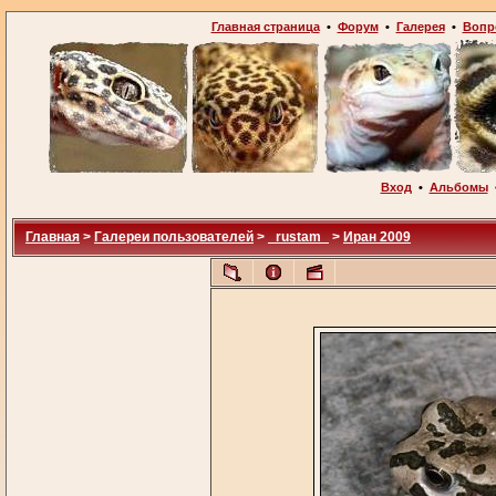
Главная страница
•
Форум
•
Галерея
•
Вопр
Вход
•
Альбомы
Главная
>
Галереи пользователей
>
_rustam_
>
Иран 2009