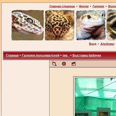
Главная страница
•
Форум
•
Галерея
•
Вопр
Вход
•
Альбомы
Главная
>
Галереи пользователей
>
tag_
>
Выставка бабочек