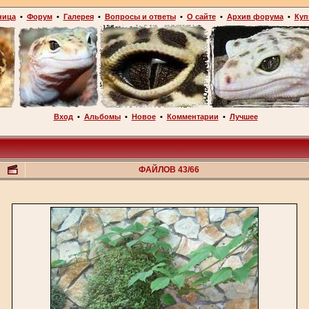
ница
•
Форум
•
Галерея
•
Вопросы и ответы
•
О сайте
•
Архив форума
•
Куп
Вход
•
Альбомы
•
Новое
•
Комментарии
•
Лучшее
ФАЙЛОВ 43/66