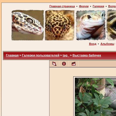
Главная страница
•
Форум
•
Галерея
•
Вопр
Вход
•
Альбомы
Главная
>
Галереи пользователей
>
tag_
>
Выставка бабочек