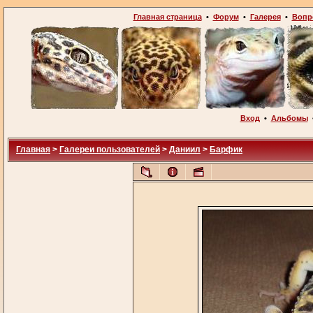
Главная страница
•
Форум
•
Галерея
•
Вопр
Вход
•
Альбомы
Главная
>
Галереи пользователей
>
Даниил
>
Барфик