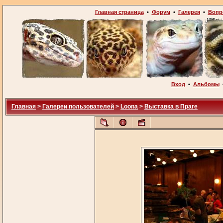
Главная страница
•
Форум
•
Галерея
•
Вопр
Вход
•
Альбомы
Главная
>
Галереи пользователей
>
Loona
>
Выставка в Праге