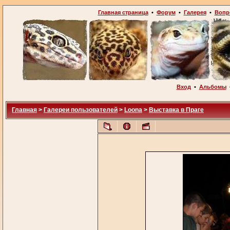
Главная страница
•
Форум
•
Галерея
•
Вопр
Вход
•
Альбомы
Главная
>
Галереи пользователей
>
Loona
>
Выставка в Праге