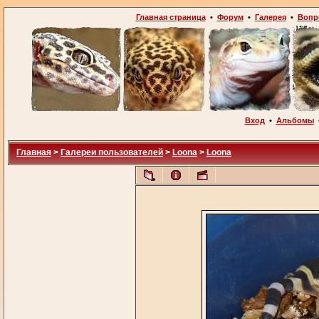
Главная страница
•
Форум
•
Галерея
•
Вопр
Вход
•
Альбомы
Главная
>
Галереи пользователей
>
Loona
>
Loona