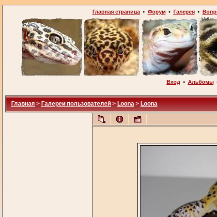
Главная страница
•
Форум
•
Галерея
•
Вопр
Вход
•
Альбомы
Главная
>
Галереи пользователей
>
Loona
>
Loona