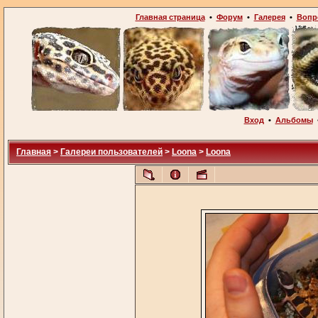
Главная страница
•
Форум
•
Галерея
•
Вопр
Вход
•
Альбомы
Главная
>
Галереи пользователей
>
Loona
>
Loona