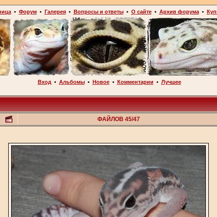
ница
•
Форум
•
Галерея
•
Вопросы и ответы
•
О сайте
•
Архив форума
•
Куп
Вход
•
Альбомы
•
Новое
•
Комментарии
•
Лучшее
ФАЙЛОВ 45/47