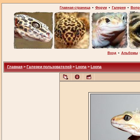
Главная страница
•
Форум
•
Галерея
•
Вопр
Вход
•
Альбомы
Главная
>
Галереи пользователей
>
Loona
>
Loona