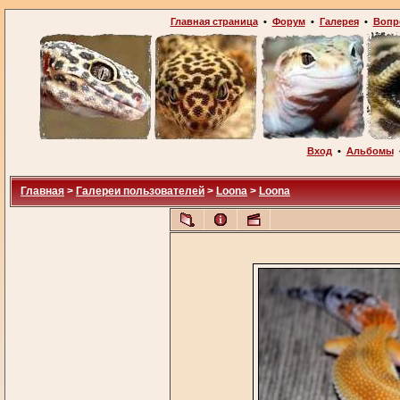
Главная страница
•
Форум
•
Галерея
•
Вопр
Вход
•
Альбомы
Главная
>
Галереи пользователей
>
Loona
>
Loona