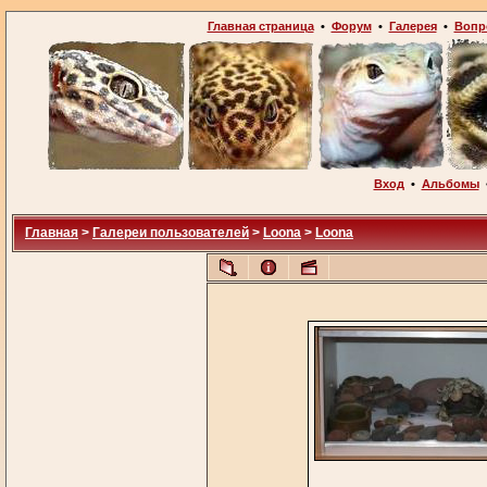
Главная страница
•
Форум
•
Галерея
•
Вопр
Вход
•
Альбомы
Главная
>
Галереи пользователей
>
Loona
>
Loona