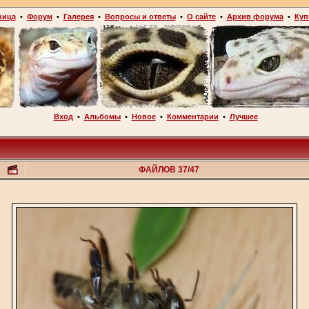
ница
•
Форум
•
Галерея
•
Вопросы и ответы
•
О сайте
•
Архив форума
•
Куп
Вход
•
Альбомы
•
Новое
•
Комментарии
•
Лучшее
ФАЙЛОВ 37/47