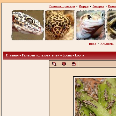
Главная страница
•
Форум
•
Галерея
•
Вопр
Вход
•
Альбомы
Главная
>
Галереи пользователей
>
Loona
>
Loona