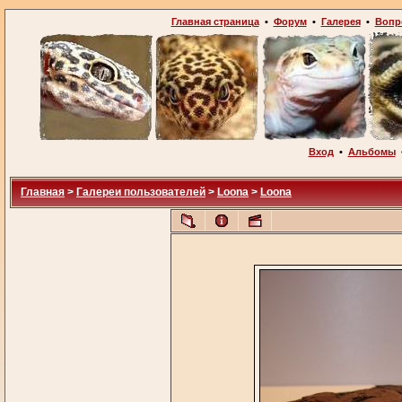
Главная страница
•
Форум
•
Галерея
•
Вопр
Вход
•
Альбомы
Главная
>
Галереи пользователей
>
Loona
>
Loona