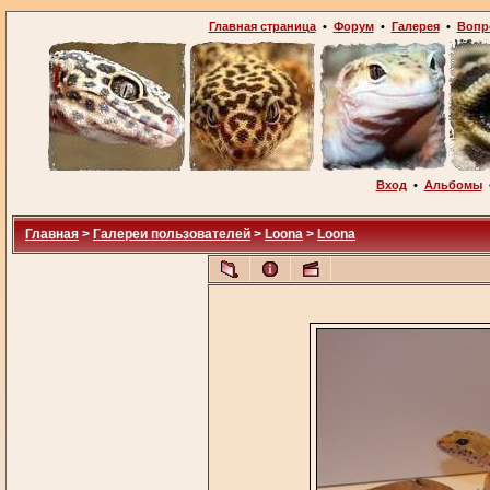
Главная страница
•
Форум
•
Галерея
•
Вопр
Вход
•
Альбомы
Главная
>
Галереи пользователей
>
Loona
>
Loona