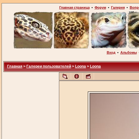
Главная страница
•
Форум
•
Галерея
•
Вопр
Вход
•
Альбомы
Главная
>
Галереи пользователей
>
Loona
>
Loona