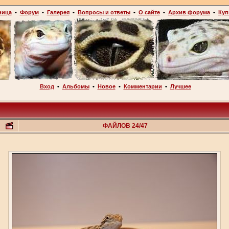
ница
•
Форум
•
Галерея
•
Вопросы и ответы
•
О сайте
•
Архив форума
•
Куп
Вход
•
Альбомы
•
Новое
•
Комментарии
•
Лучшее
ФАЙЛОВ 24/47