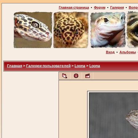
Главная страница
•
Форум
•
Галерея
•
Вопр
Вход
•
Альбомы
Главная
>
Галереи пользователей
>
Loona
>
Loona