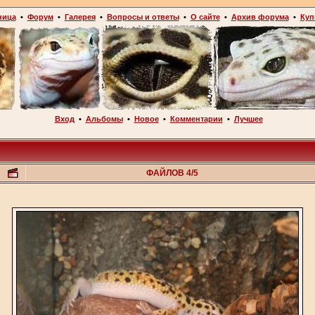
ница
•
Форум
•
Галерея
•
Вопросы и ответы
•
О сайте
•
Архив форума
•
Куп
Вход
•
Альбомы
•
Новое
•
Комментарии
•
Лучшее
ФАЙЛОВ 4/5