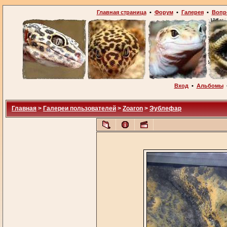
Главная страница
•
Форум
•
Галерея
•
Вопр
Вход
•
Альбомы
Главная
>
Галереи пользователей
>
Zoaron
>
Эублефар