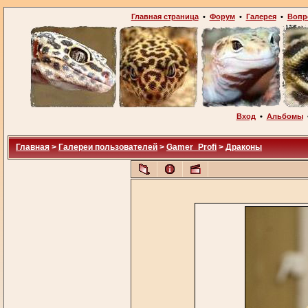
Главная страница
•
Форум
•
Галерея
•
Вопр
Вход
•
Альбомы
Главная
>
Галереи пользователей
>
Gamer_Profi
>
Драконы