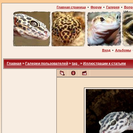
Главная страница
•
Форум
•
Галерея
•
Вопр
Вход
•
Альбомы
Главная
>
Галереи пользователей
>
tag_
>
Иллюстрации к статьям