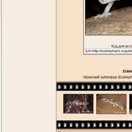
Код для вст
Eubl
Иранский эублефар (Eubleph