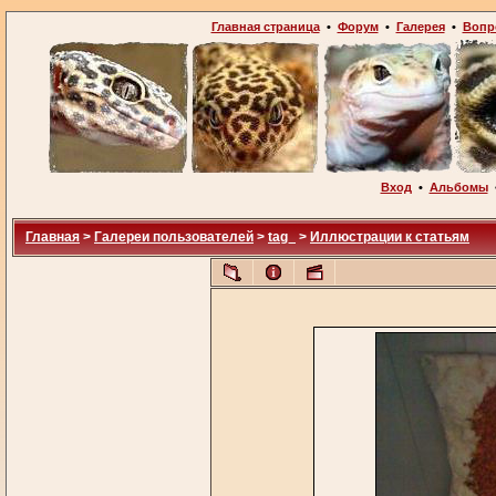
Главная страница
•
Форум
•
Галерея
•
Вопр
Вход
•
Альбомы
Главная
>
Галереи пользователей
>
tag_
>
Иллюстрации к статьям