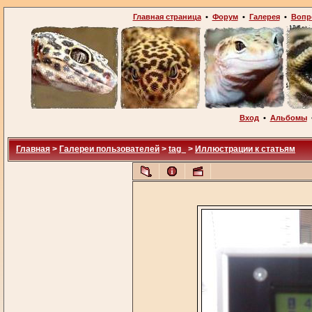
Главная страница
•
Форум
•
Галерея
•
Вопр
Вход
•
Альбомы
Главная
>
Галереи пользователей
>
tag_
>
Иллюстрации к статьям