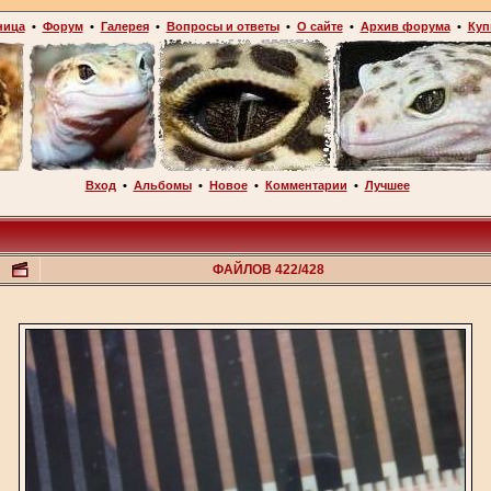
ница
•
Форум
•
Галерея
•
Вопросы и ответы
•
О сайте
•
Архив форума
•
Куп
Вход
•
Альбомы
•
Новое
•
Комментарии
•
Лучшее
ФАЙЛОВ 422/428