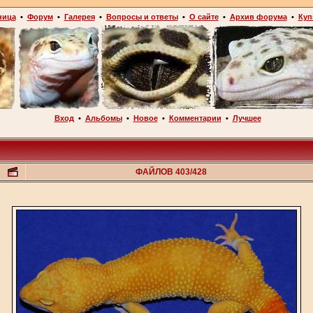
ница
•
Форум
•
Галерея
•
Вопросы и ответы
•
О сайте
•
Архив форума
•
Куп
Вход
•
Альбомы
•
Новое
•
Комментарии
•
Лучшее
ФАЙЛОВ 403/428