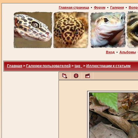
Главная страница
•
Форум
•
Галерея
•
Вопр
Вход
•
Альбомы
Главная
>
Галереи пользователей
>
tag_
>
Иллюстрации к статьям