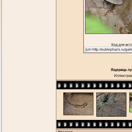
Код для вст
Ящерица луг
Иллюстрац