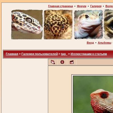
Главная страница
•
Форум
•
Галерея
•
Вопр
Вход
•
Альбомы
Главная
>
Галереи пользователей
>
tag_
>
Иллюстрации к статьям