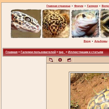
Главная страница
•
Форум
•
Галерея
•
Вопр
Вход
•
Альбомы
Главная
>
Галереи пользователей
>
tag_
>
Иллюстрации к статьям