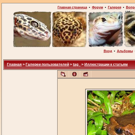
Главная страница
•
Форум
•
Галерея
•
Вопр
Вход
•
Альбомы
Главная
>
Галереи пользователей
>
tag_
>
Иллюстрации к статьям