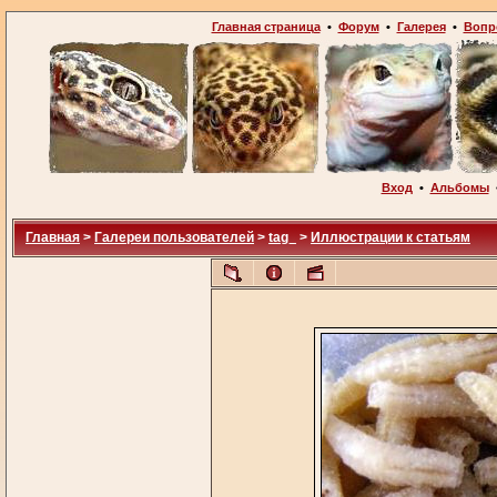
Главная страница
•
Форум
•
Галерея
•
Вопр
Вход
•
Альбомы
Главная
>
Галереи пользователей
>
tag_
>
Иллюстрации к статьям