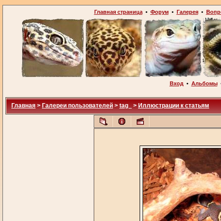
Главная страница
•
Форум
•
Галерея
•
Вопр
Вход
•
Альбомы
Главная
>
Галереи пользователей
>
tag_
>
Иллюстрации к статьям