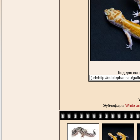
Код для вст
Эублефары
White an