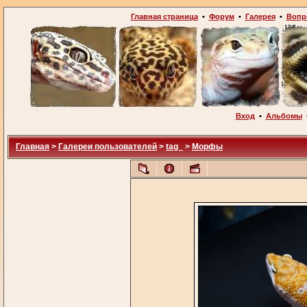
Главная страница
•
Форум
•
Галерея
•
Вопр
Вход
•
Альбомы
Главная
>
Галереи пользователей
>
tag_
>
Морфы