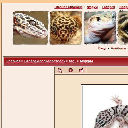
Главная страница
•
Форум
•
Галерея
•
Вопр
Вход
•
Альбомы
Главная
>
Галереи пользователей
>
tag_
>
Морфы