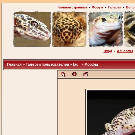
Главная страница
•
Форум
•
Галерея
•
Вопр
Вход
•
Альбомы
Главная
>
Галереи пользователей
>
tag_
>
Морфы