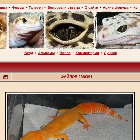
ница
•
Форум
•
Галерея
•
Вопросы и ответы
•
О сайте
•
Архив форума
•
Куп
Вход
•
Альбомы
•
Новое
•
Комментарии
•
Лучшее
ФАЙЛОВ 288/391