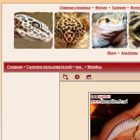
Главная страница
•
Форум
•
Галерея
•
Вопр
Вход
•
Альбомы
Главная
>
Галереи пользователей
>
tag_
>
Морфы