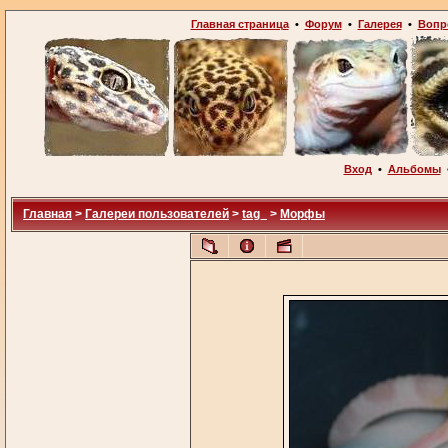
Главная страница
•
Форум
•
Галерея
•
Вопр
Вход
•
Альбомы
Главная
>
Галереи пользователей
>
tag_
>
Морфы