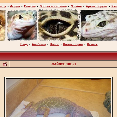
ница
•
Форум
•
Галерея
•
Вопросы и ответы
•
О сайте
•
Архив форума
•
Куп
Вход
•
Альбомы
•
Новое
•
Комментарии
•
Лучшее
ФАЙЛОВ 18/391