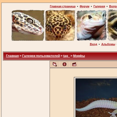
Главная страница
•
Форум
•
Галерея
•
Вопр
Вход
•
Альбомы
Главная
>
Галереи пользователей
>
tag_
>
Морфы