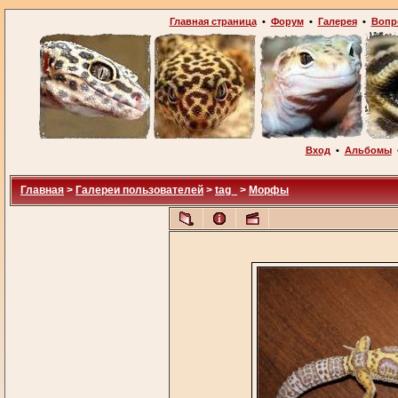
Главная страница
•
Форум
•
Галерея
•
Вопр
Вход
•
Альбомы
Главная
>
Галереи пользователей
>
tag_
>
Морфы