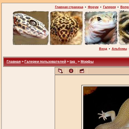
Главная страница
•
Форум
•
Галерея
•
Вопр
Вход
•
Альбомы
Главная
>
Галереи пользователей
>
tag_
>
Морфы